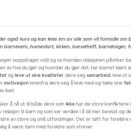
der også kurs og kan leies inn av alle som vil formidle om 
barnevern, homestart, kirken, barseltreff, barnehager, f
t egen «oppdrager «stil og se hvordan relasjonen påvirker b
gen av hva du gjør og hvordan du gjør det, har barnet blant 
tet
og
leve ut sine kvaliteter
, lære seg
samarbeid
, leve ut
en
motivasjon
innenfra, lære seg å leve med og takle sine
føl
v livet.
ker å nå ut til både dere som
ikke
har de store konfliktene
 relasjon til barn og som ser verdien i å bli mer bevisst og 
ndre av store og små utfordringer. Det er tøft for foreldre
elig å være barn med foreldre som strever.