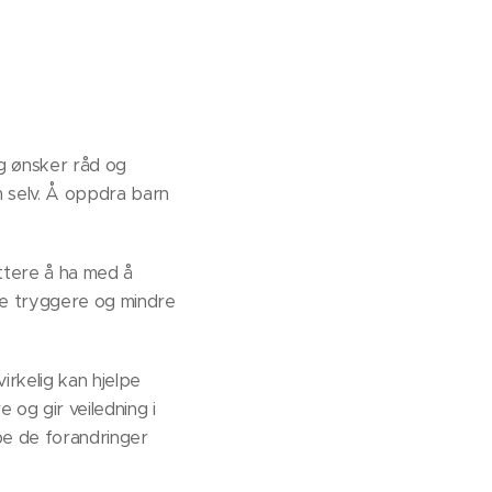
g ønsker råd og
em selv. Å oppdra barn
ettere å ha med å
ære tryggere og mindre
rkelig kan hjelpe
og gir veiledning i
pe de forandringer