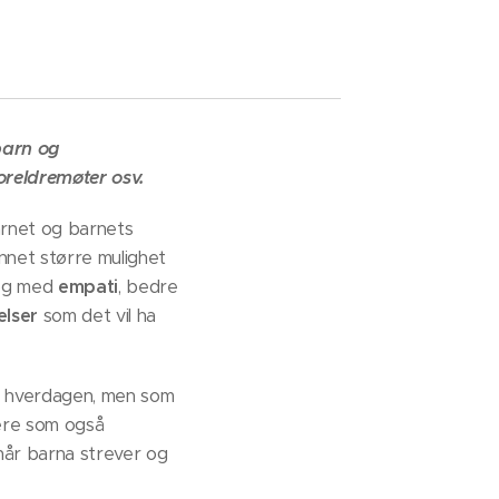
barn og
oreldremøter osv.
arnet og barnets
annet større mulighet
 og med
empati
, bedre
elser
som det vil ha
 i hverdagen, men som
dere som også
 når barna strever og