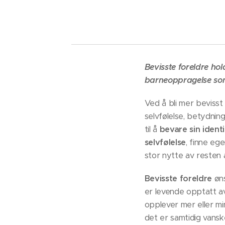
Bevisste foreldre hol
barneoppragelse som 
Ved å bli mer beviss
selvfølelse, betydnin
til å
bevare sin identi
selvfølelse
, finne eg
stor nytte av resten a
Bevisste foreldre
øns
er levende opptatt av
opplever mer eller mi
det er samtidig vansk