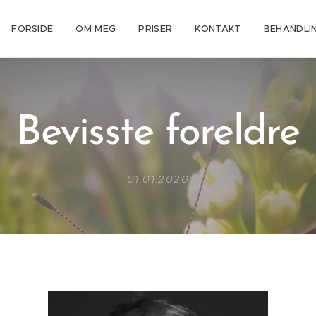
FORSIDE
OM MEG
PRISER
KONTAKT
BEHANDLI
Bevisste foreldre
01.01.2020