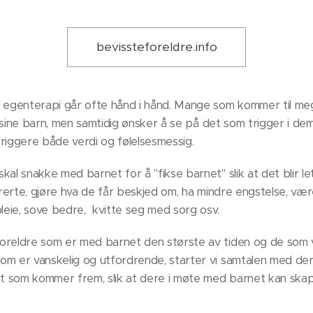
bevissteforeldre.info
g egenterapi går ofte hånd i hånd. Mange som kommer til me
il sine barn, men samtidig ønsker å se på det som trigger i d
riggere både verdi og følelsesmessig.
kal snakke med barnet for å "fikse barnet" slik at det blir l
strerte, gjøre hva de får beskjed om, ha mindre engstelse, v
bleie, sove bedre, kvitte seg med sorg osv.
oreldre som er med barnet den største av tiden og de som vi
m er vanskelig og utfordrende, starter vi samtalen med dere 
det som kommer frem, slik at dere i møte med barnet kan ska